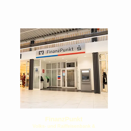
FinanzPunkt
Volks- und Raiffeisenbank &