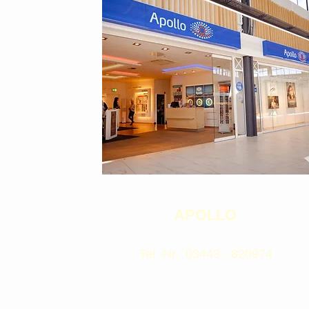
APOLLO
Tel.-Nr.: 03443 - 820974