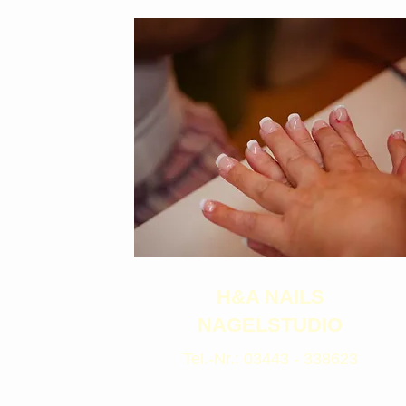
H&A NAILS
NAGELSTUDIO
Tel.-Nr.: 03443 - 338623