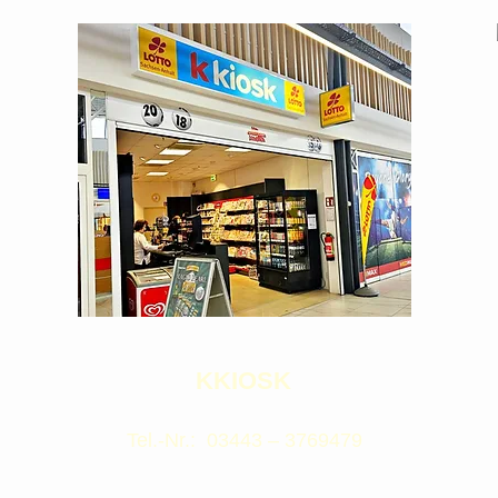
KKIOSK
Tel.-Nr.: 03443 – 3769479