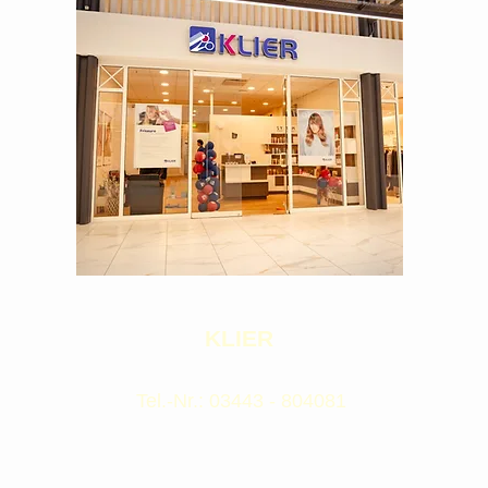
KLIER
Tel.-Nr.: 03443 - 804081