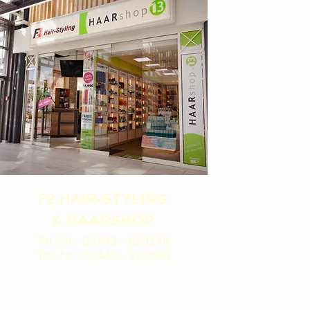
F2 HAIR-STYLING
& HAARSHOP
Tel.-Nr.: 03443 - 820149
Tel.-Nr.: 03443 - 820660